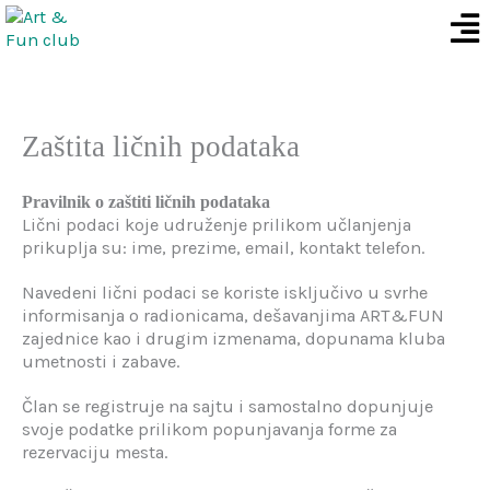
Men
Skip
to
content
Zaštita ličnih podataka
Pravilnik o zaštiti ličnih podataka
Lični podaci koje udruženje prilikom učlanjenja
prikuplja su: ime, prezime, email, kontakt telefon.
Navedeni lični podaci se koriste isključivo u svrhe
informisanja o radionicama, dešavanjima ART&FUN
zajednice kao i drugim izmenama, dopunama kluba
umetnosti i zabave.
Član se registruje na sajtu i samostalno dopunjuje
svoje podatke prilikom popunjavanja forme za
rezervaciju mesta.