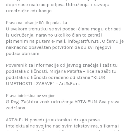
doprinose realizaciji ciljeva Udruženja i razvoju
umetničke edukacije.
Pravo na brisanje ličnih podataka
U svakom trenutku se svi podaci člana mogu obrisati
iz udruženja, naravno ukoliko član to zatraži
pismenim na putem e-mail: info@artfun.rs . O čemu je
naknadno obavešten potvrdom da su svi njegovi
podaci obrisani.
Poverenik za informacije od javnog značaja i zaštitu
podataka o ličnosti: Mirjana Patafta – lice za zaštitu
podataka o ličnosti određeno od strane “KLUB
UMETNOSTI I ZABAVE” – Art&Fun.
Prava intelektualne svojine
® Reg. Zaštitni znak udruženja ART&FUN. Sva prava
zadržana.
ART&FUN poseduje autorska i druga prava
intelektualne svojine nad svim tekstovima, slikama i