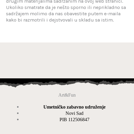
drugim materijalima sadržanim na ovoj web stranici.
Ukoliko smatrate da je nešto sporno ili neprikladno sa
sadržajem molimo da nas obavestite putem e-maila
kako bi razmotrili i dejstvovali u skladu sa istim.
Art&Fun
Umetničko zabavno udruženje
Novi Sad
PIB 112506847