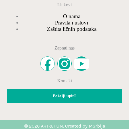
Linkovi
O nama
Pravila i uslovi
Zaštita ličnih podataka
Zaprati nas
F
I
Y
a
n
o
Kontakt
c
s
u
Pošalji upit
e
t
t
b
a
u
© 2026 ART&FUN. Created by MSrbija