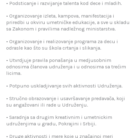
• Podsticanje i razvijanje talenta kod dece i mladih.
• Organizovanje izleta, kampova, manifestacija i
priredbi u okviru umetničke edukacije, a sve u skladu
sa Zakonom i pravilima nadležnog ministarstva.
• Organizovanje i realizovanje programa za decu i
odrasle kao što su škola crtanja i slikanja.
• Utvrdjuje pravila ponašanja u medjusobnim
odnosima članova udruženja i u odnosima sa trećim
licima.
• Potpuno uskladjivanje svih aktivnosti Udruženja.
• Stručno obrazovanje i usavršavanje predavača, koji
su angažovani ili rade u Udruženju.
• Saradnja sa drugim kreativnim i umetnickim
udruženjima u gradu, Pokrajini i Srbiji.
• Druge aktivnosti i mere koje u značajnoj meri