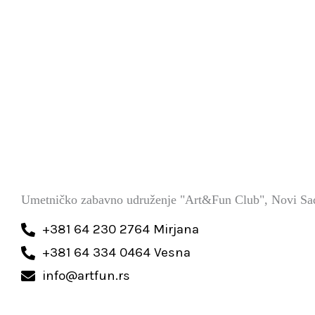
Umetničko zabavno udruženje "Art&Fun Club", Novi Sa
+381 64 230 2764 Mirjana
+381 64 334 0464 Vesna
info@artfun.rs