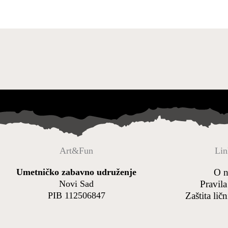
Art&Fun
Lin
Umetničko zabavno udruženje
O 
Novi Sad
Pravila
PIB 112506847
Zaštita lič