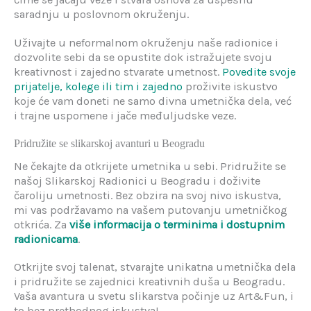
saradnju u poslovnom okruženju.
Uživajte u neformalnom okruženju naše radionice i
dozvolite sebi da se opustite dok istražujete svoju
kreativnost i zajedno stvarate umetnost.
Povedite svoje
prijatelje, kolege ili tim i zajedno
proživite iskustvo
koje će vam doneti ne samo divna umetnička dela, već
i trajne uspomene i jače međuljudske veze.
Pridružite se slikarskoj avanturi u Beogradu
Ne čekajte da otkrijete umetnika u sebi. Pridružite se
našoj Slikarskoj Radionici u Beogradu i doživite
čaroliju umetnosti. Bez obzira na svoj nivo iskustva,
mi vas podržavamo na vašem putovanju umetničkog
otkrića. Za
više informacija o terminima i dostupnim
radionicama
.
Otkrijte svoj talenat, stvarajte unikatna umetnička dela
i pridružite se zajednici kreativnih duša u Beogradu.
Vaša avantura u svetu slikarstva počinje uz Art&Fun, i
to bez prethodnog iskustva!