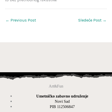
←
Previous Post
Sledeće Post
→
Art&Fun
Umetničko zabavno udruženje
Novi Sad
PIB 112506847