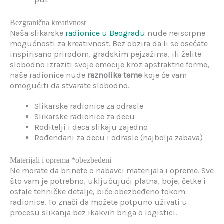
Bezgranična kreativnost
Naša slikarske
radionice u Beogradu
nude neiscrpne
mogućnosti za kreativnost. Bez obzira da li se osećate
inspirisano prirodom, gradskim pejzažima, ili želite
slobodno izraziti svoje emocije kroz apstraktne forme,
naše radionice nude
raznolike teme
koje će vam
omogućiti da stvarate slobodno.
Slikarske radionice za odrasle
Slikarske radionice za decu
Roditelji i deca slikaju zajedno
Rođendani za decu i odrasle (najbolja zabava)
Materijali i oprema *obezbeđeni
Ne morate da brinete o nabavci materijala i opreme. Sve
što vam je potrebno, uključujući platna, boje, četke i
ostale tehničke detalje, biće obezbeđeno tokom
radionice. To znači da možete potpuno uživati u
procesu slikanja bez ikakvih briga o logistici.