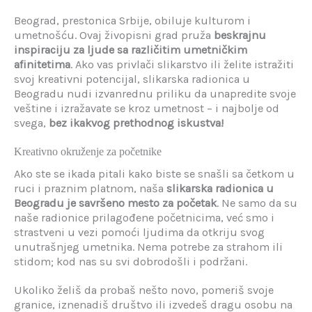
Beograd, prestonica Srbije, obiluje kulturom i
umetnošću. Ovaj živopisni grad pruža
beskrajnu
inspiraciju za ljude sa različitim umetničkim
afinitetima
. Ako vas privlači slikarstvo ili želite istražiti
svoj kreativni potencijal, slikarska radionica u
Beogradu nudi izvanrednu priliku da unapredite svoje
veštine i izražavate se kroz umetnost – i najbolje od
svega,
bez ikakvog prethodnog iskustva!
Kreativno okruženje za početnike
Ako ste se ikada pitali kako biste se snašli sa četkom u
ruci i praznim platnom, naša
slikarska radionica u
Beogradu je savršeno mesto za početak
. Ne samo da su
naše radionice prilagođene početnicima, već smo i
strastveni u vezi pomoći ljudima da otkriju svog
unutrašnjeg umetnika. Nema potrebe za strahom ili
stidom; kod nas su svi dobrodošli i podržani.
Ukoliko želiš da probaš nešto novo, pomeriš svoje
granice, iznenadiš društvo ili izvedeš dragu osobu na