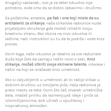
drugačiji sastanak… ovo je za tebe! Iskustvo nije
potrebno, ovde smo da se dobro zabavimo i družimo.
Za početnike, amatere,
pa čak i one koji misle da su
antitalenti za slikanje
, naše slikarske radionice nude
prijateljsko okruženje gde možeš istražiti svoju
kreativnu stranu. Bez obzira na nivo iskustva ili
veštine, naši instruktori su tu da te podrže i vode kroz
proces.
Osim toga, naše iskustvo je idealno za sve radoznale
duše koje žele da saznaju nešto novo o sebi.
Kroz
slikanje, možeš otkriti svoje skrivene talente
, interese i
način na koji se izražavaš kroz umetnost.
Ako si zaljubljenik u umetnost, ali bi radije slikao u
dobrom društvu uz omiljeno piće, naša radionica je
pravo mesto za tebe. Osim što ćeš stvarati umetnička
dela, imaćeš priliku da razmenjuješ ideje i priče sa
istomišljenicima, dok uživaš u opuštenoj i
inspirativnoj atmosferi.