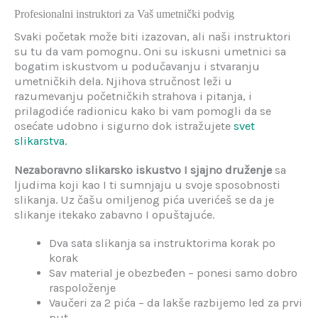
Profesionalni instruktori za Vaš umetnički podvig
Svaki početak može biti izazovan, ali naši instruktori
su tu da vam pomognu. Oni su iskusni umetnici sa
bogatim iskustvom u podučavanju i stvaranju
umetničkih dela. Njihova stručnost leži u
razumevanju početničkih strahova i pitanja, i
prilagodiće radionicu kako bi vam pomogli da se
osećate udobno i sigurno dok istražujete
svet
slikarstva.
Nezaboravno slikarsko iskustvo I sjajno druženje
sa
ljudima koji kao I ti sumnjaju u svoje sposobnosti
slikanja. Uz čašu omiljenog pića uverićeš se da je
slikanje itekako zabavno I opuštajuće.
Dva sata slikanja sa instruktorima korak po
korak
Sav material je obezbeđen – ponesi samo dobro
raspoloženje
Vaučeri za 2 pića – da lakše razbijemo led za prvi
put