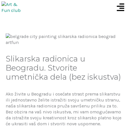
Men
Skip
to
content
Slikarska radionica u
Beogradu. Stvorite
umetnička dela (bez iskustva)
Ako živite u Beogradu i osećate strast prema slikarstvu
ili jednostavno želite istražiti svoju umetničku stranu,
naša slikarska radionica pruža savršenu priliku za to.
Bez obzira na vaš nivo iskustva, mi vam omogućavamo
da istražite svoju kreativnost kroz slikarsko platno koje
će ukrasiti vaš dom i stvoriti nove uspomene.