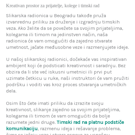
Kreativan prostor za prijatelje, kolege i timski rad
Slikarska radionica u Beogradu takođe pruža
izvanrednu priliku za druženje i izgradnju timskih
veza. Ako želite da se povežete sa svojim prijateljima,
kolegama ili timom na jedinstven način, naša
radionica će vam omogućiti da zajedno stvarate
umetnost, jačate međusobne veze i razmenjujete ideje.
U našoj slikarskoj radionici, dočekaće vas inspirativan
ambijent koji će podsticati kreativnost i saradnju. Bez
obzira da li ste već iskusni umetnici ili prvi put
uzimate četkicu u ruke, naši instruktori će vam pružiti
podršku i voditi vas kroz proces stvaranja umetničkih
dela.
Osim što ćete imati priliku da izrazite svoju
kreativnost, slikanje zajedno sa svojim prijateljima,
kolegama ili timom će vam omogućiti da bolje
razumete jedni druge.
Timski rad na platnu podstiče
komunikaciju
, razmenu ideja i rešavanje problema,
čime se jačaju veze i stvara osnova za uspešnu