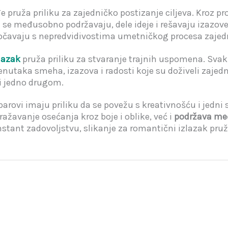
 pruža priliku za zajedničko postizanje ciljeva. Kroz p
se međusobno podržavaju, dele ideje i rešavaju izazove.
uočavaju s nepredvidivostima umetničkog procesa zajed
lazak
pruža priliku za stvaranje trajnih uspomena. Svak
trenutaka smeha, izazova i radosti koje su doživeli zaje
ti jedno drugom.
parovi imaju priliku da se povežu s kreativnošću i jedni
žavanje osećanja kroz boje i oblike, već i
podržava me
instant zadovoljstvu, slikanje za romantični izlazak pruž