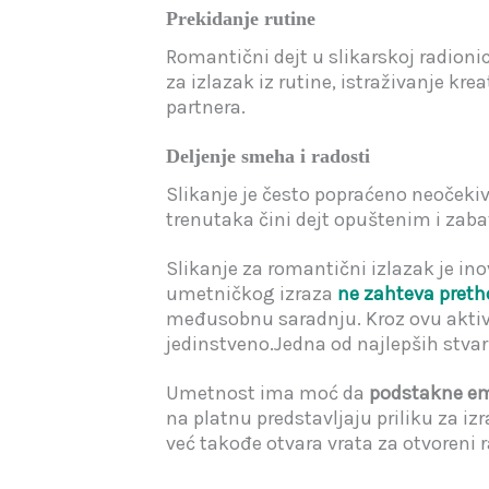
Prekidanje rutine
Romantični dejt u slikarskoj radionic
za izlazak iz rutine, istraživanje k
partnera.
Deljenje smeha i radosti
Slikanje je često popraćeno neočeki
trenutaka čini dejt opuštenim i zab
Slikanje za romantični izlazak je i
umetničkog izraza
ne zahteva preth
međusobnu saradnju. Kroz ovu aktivn
jedinstveno.Jedna od najlepših stvari
Umetnost ima moć da
podstakne em
na platnu predstavljaju priliku za i
već takođe otvara vrata za otvoreni 