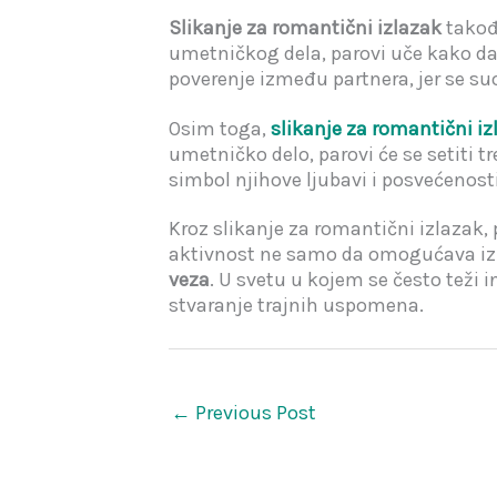
Slikanje za romantični izlazak
takođe
umetničkog dela, parovi uče kako da 
poverenje između partnera, jer se s
Osim toga,
slikanje za romantični iz
umetničko delo, parovi će se setiti 
simbol njihove ljubavi i posvećenos
Kroz slikanje za romantični izlazak, 
aktivnost ne samo da omogućava izra
veza
. U svetu u kojem se često teži 
stvaranje trajnih uspomena.
←
Previous Post