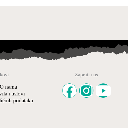
kovi
Zaprati nas
F
I
Y
O nama
vila i uslovi
a
n
o
 ličnih podataka
c
s
u