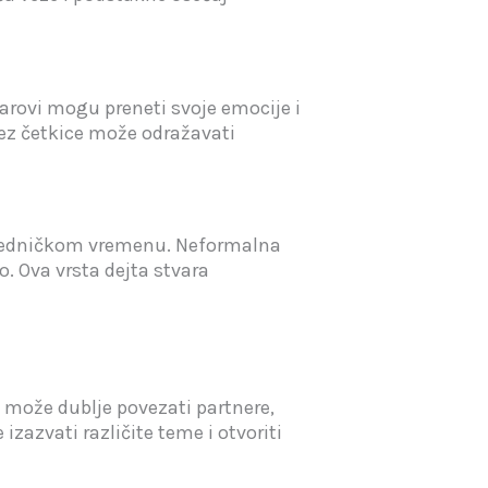
parovi mogu preneti svoje emocije i
tez četkice može odražavati
zajedničkom vremenu. Neformalna
 Ova vrsta dejta stvara
og može dublje povezati partnere,
azvati različite teme i otvoriti