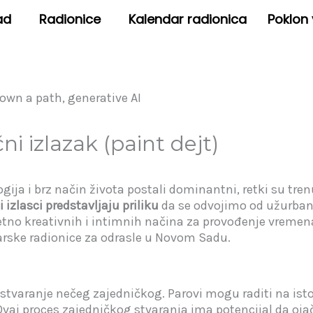
ad
Radionice
Kalendar radionica
Poklon
ni izlazak (paint dejt)
ja i brz način života postali dominantni, retki su tre
izlasci predstavljaju priliku
da se odvojimo od užurban
tno kreativnih i intimnih načina za provođenje vremena z
karske radionice za odrasle u Novom Sadu.
 stvaranje nečeg zajedničkog. Parovi mogu raditi na isto
vaj proces zajedničkog stvaranja ima potencijal da oja