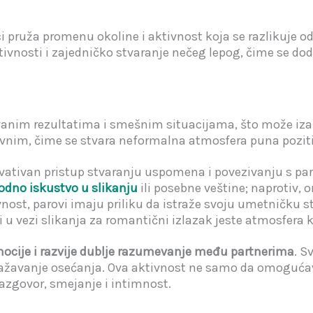
i pruža promenu okoline i aktivnost koja se razlikuje od 
reativnosti i zajedničko stvaranje nečeg lepog, čime se 
vanim rezultatima i smešnim situacijama, što može izaz
avnim, čime se stvara neformalna atmosfera puna poziti
novativan pristup stvaranju uspomena i povezivanju s pa
odno iskustvo u slikanju
ili posebne veštine; naprotiv, 
ost, parovi imaju priliku da istraže svoju umetničku st
 u vezi slikanja za romantični izlazak jeste atmosfera k
ocije i razvije dublje razumevanje među partnerima
. S
zražavanje osećanja. Ova aktivnost ne samo da omogućava
razgovor, smejanje i intimnost.