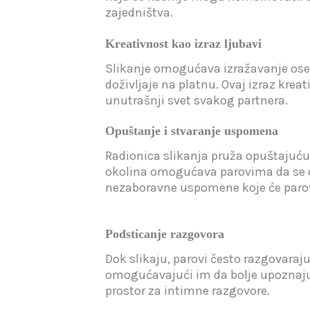
zajedništva.
Kreativnost kao izraz ljubavi
Slikanje omogućava izražavanje oseća
doživljaje na platnu. Ovaj izraz krea
unutrašnji svet svakog partnera.
Opuštanje i stvaranje uspomena
Radionica slikanja pruža opuštajuću
okolina omogućava parovima da se op
nezaboravne uspomene koje će parov
Podsticanje razgovora
Dok slikaju, parovi često razgovaraju
omogućavajući im da bolje upoznaju j
prostor za intimne razgovore.