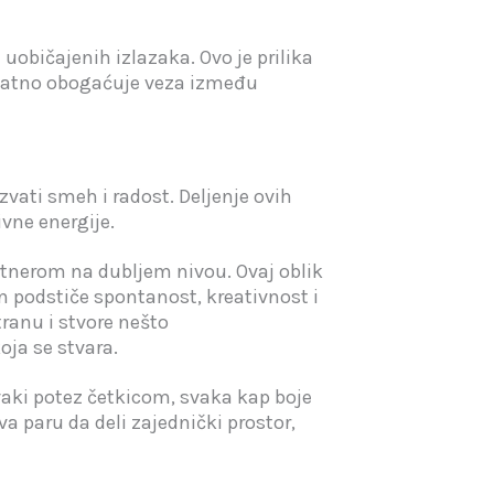
uobičajenih izlazaka. Ovo je prilika
dodatno obogaćuje veza između
vati smeh i radost. Deljenje ovih
vne energije.
rtnerom na dubljem nivou. Ovaj oblik
on podstiče spontanost, kreativnost i
ranu i stvore nešto
oja se stvara.
vaki potez četkicom, svaka kap boje
 paru da deli zajednički prostor,