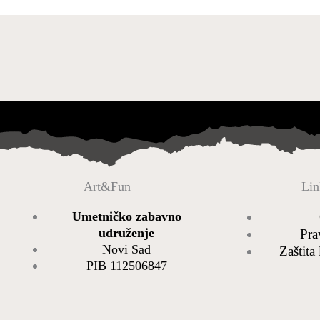
Art&Fun
Lin
Umetničko zabavno
udruženje
Pra
Novi Sad
Zaštita
PIB 112506847