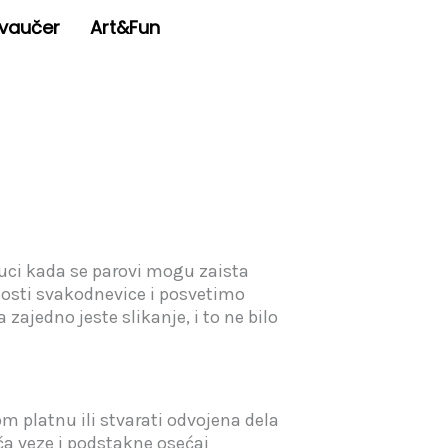
 vaučer
Art&Fun
nuci kada se parovi mogu zaista
osti svakodnevice i posvetimo
ajedno jeste slikanje, i to ne bilo
m platnu ili stvarati odvojena dela
ča veze i podstakne osećaj