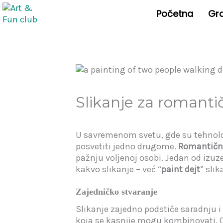
Skip
Početna
Gr
to
content
Slikanje za romantič
U savremenom svetu, gde su tehnologi
posvetiti jedno drugome.
Romantični 
pažnju voljenoj osobi. Jedan od izuze
kakvo slikanje – već “
paint dejt
” sli
Zajedničko stvaranje
Slikanje zajedno podstiče saradnju i
koja se kasnije mogu kombinovati. O