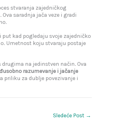
roces stvaranja zajedničkog
 Ova saradnja jača veze i gradi
no.
i put kad pogledaju svoje zajedničko
dno. Umetnost koju stvaraju postaje
 s drugima na jedinstven način. Ova
đusobno razumevanje i jačanje
a priliku za dublje povezivanje i
Sledeće Post
→