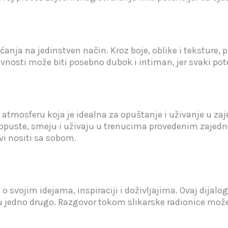
nja na jedinstven način. Kroz boje, oblike i teksture, 
tivnosti može biti posebno dubok i intiman, jer svaki po
 atmosferu koja je idealna za opuštanje i uživanje u 
uste, smeju i uživaju u trenucima provedenim zajedno.
i nositi sa sobom.
 o svojim idejama, inspiraciji i doživljajima. Ovaj dijal
edno drugo. Razgovor tokom slikarske radionice može iz